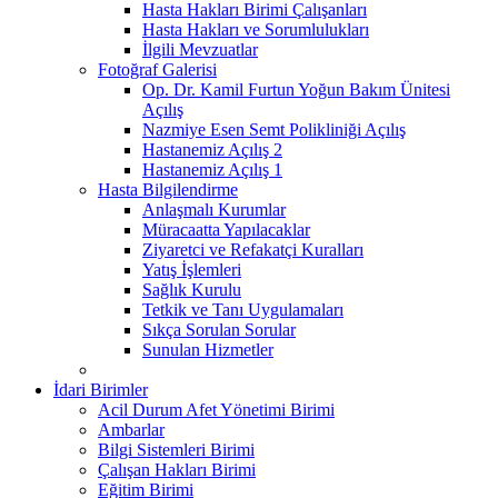
Hasta Hakları Birimi Çalışanları
Hasta Hakları ve Sorumlulukları
İlgili Mevzuatlar
Fotoğraf Galerisi
Op. Dr. Kamil Furtun Yoğun Bakım Ünitesi
Açılış
Nazmiye Esen Semt Polikliniği Açılış
Hastanemiz Açılış 2
Hastanemiz Açılış 1
Hasta Bilgilendirme
Anlaşmalı Kurumlar
Müracaatta Yapılacaklar
Ziyaretci ve Refakatçi Kuralları
Yatış İşlemleri
Sağlık Kurulu
Tetkik ve Tanı Uygulamaları
Sıkça Sorulan Sorular
Sunulan Hizmetler
İdari Birimler
Acil Durum Afet Yönetimi Birimi
Ambarlar
Bilgi Sistemleri Birimi
Çalışan Hakları Birimi
Eğitim Birimi