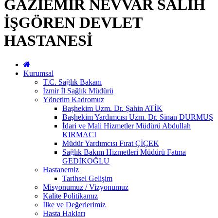
GAZİEMİR NEVVAR SALİH
İŞGÖREN DEVLET
HASTANESİ
Kurumsal
T.C. Sağlık Bakanı
İzmir İl Sağlık Müdürü
Yönetim Kadromuz
Başhekim Uzm. Dr. Şahin ATİK
Başhekim Yardımcısı Uzm. Dr. Sinan DURMUŞ
İdari ve Mali Hizmetler Müdürü Abdullah
KIRMACI
Müdür Yardımcısı Fırat ÇİÇEK
Sağlık Bakım Hizmetleri Müdürü Fatma
GEDİKOĞLU
Hastanemiz
Tarihsel Gelişim
Misyonumuz / Vizyonumuz
Kalite Politikamız
İlke ve Değerlerimiz
Hasta Hakları