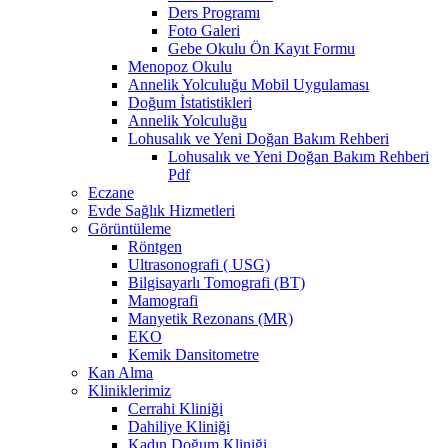
Ders Programı
Foto Galeri
Gebe Okulu Ön Kayıt Formu
Menopoz Okulu
Annelik Yolculuğu Mobil Uygulaması
Doğum İstatistikleri
Annelik Yolculuğu
Lohusalık ve Yeni Doğan Bakım Rehberi
Lohusalık ve Yeni Doğan Bakım Rehberi
Pdf
Eczane
Evde Sağlık Hizmetleri
Görüntüleme
Röntgen
Ultrasonografi ( USG)
Bilgisayarlı Tomografi (BT)
Mamografi
Manyetik Rezonans (MR)
EKO
Kemik Dansitometre
Kan Alma
Kliniklerimiz
Cerrahi Kliniği
Dahiliye Kliniği
Kadın Doğum Kliniği