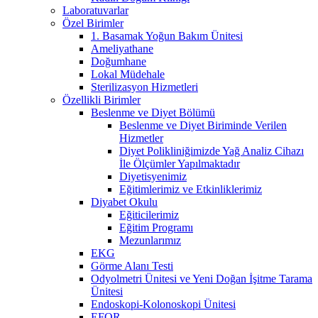
Laboratuvarlar
Özel Birimler
1. Basamak Yoğun Bakım Ünitesi
Ameliyathane
Doğumhane
Lokal Müdehale
Sterilizasyon Hizmetleri
Özellikli Birimler
Beslenme ve Diyet Bölümü
Beslenme ve Diyet Biriminde Verilen
Hizmetler
Diyet Polikliniğimizde Yağ Analiz Cihazı
İle Ölçümler Yapılmaktadır
Diyetisyenimiz
Eğitimlerimiz ve Etkinliklerimiz
Diyabet Okulu
Eğiticilerimiz
Eğitim Programı
Mezunlarımız
EKG
Görme Alanı Testi
Odyolmetri Ünitesi ve Yeni Doğan İşitme Tarama
Ünitesi
Endoskopi-Kolonoskopi Ünitesi
EFOR