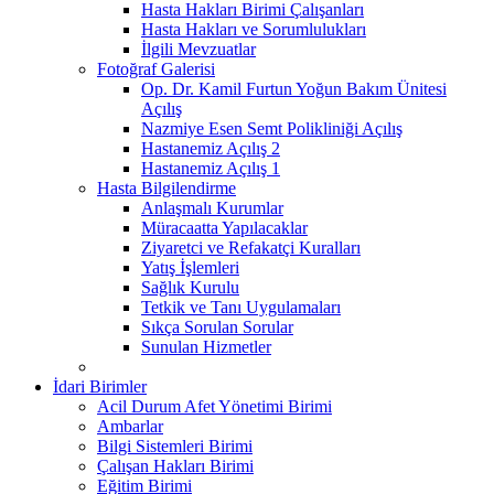
Hasta Hakları Birimi Çalışanları
Hasta Hakları ve Sorumlulukları
İlgili Mevzuatlar
Fotoğraf Galerisi
Op. Dr. Kamil Furtun Yoğun Bakım Ünitesi
Açılış
Nazmiye Esen Semt Polikliniği Açılış
Hastanemiz Açılış 2
Hastanemiz Açılış 1
Hasta Bilgilendirme
Anlaşmalı Kurumlar
Müracaatta Yapılacaklar
Ziyaretci ve Refakatçi Kuralları
Yatış İşlemleri
Sağlık Kurulu
Tetkik ve Tanı Uygulamaları
Sıkça Sorulan Sorular
Sunulan Hizmetler
İdari Birimler
Acil Durum Afet Yönetimi Birimi
Ambarlar
Bilgi Sistemleri Birimi
Çalışan Hakları Birimi
Eğitim Birimi