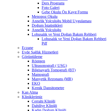
Ders Programı
Foto Galeri
Gebe Okulu Ön Kayıt Formu
Menopoz Okulu
Annelik Yolculuğu Mobil Uygulaması
Doğum İstatistikleri
Annelik Yolculuğu
Lohusalık ve Yeni Doğan Bakım Rehberi
Lohusalık ve Yeni Doğan Bakım Rehberi
Pdf
Eczane
Evde Sağlık Hizmetleri
Görüntüleme
Röntgen
Ultrasonografi ( USG)
Bilgisayarlı Tomografi (BT)
Mamografi
Manyetik Rezonans (MR)
EKO
Kemik Dansitometre
Kan Alma
Kliniklerimiz
Cerrahi Kliniği
Dahiliye Kliniği
Kadın Doğum Kliniği