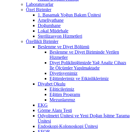
Laboratuvarlar
Özel Birimler
1. Basamak Yoğun Bakım Ünitesi
Ameliyathane
Doğumhane
Lokal Müdehale
Sterilizasyon Hizmetleri
Özellikli Birimler
Beslenme ve Diyet Bölümü
Beslenme ve Diyet Biriminde Verilen
Hizmetler
Diyet Polikliniğimizde Yağ Analiz Cihazı
İle Ölçümler Yapılmaktadır
Diyetisyenimiz
Eğitimlerimiz ve Etkinliklerimiz
Diyabet Okulu
Eğiticilerimiz
Eğitim Programı
Mezunlarımız
EKG
Görme Alanı Testi
Odyolmetri Ünitesi ve Yeni Doğan İşitme Tarama
Ünitesi
Endoskopi-Kolonoskopi Ünitesi
EFOR