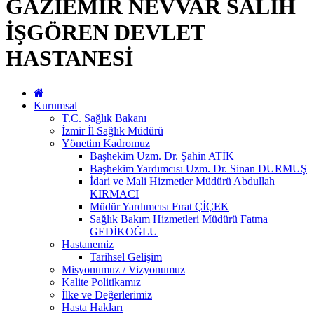
GAZİEMİR NEVVAR SALİH
İŞGÖREN DEVLET
HASTANESİ
Kurumsal
T.C. Sağlık Bakanı
İzmir İl Sağlık Müdürü
Yönetim Kadromuz
Başhekim Uzm. Dr. Şahin ATİK
Başhekim Yardımcısı Uzm. Dr. Sinan DURMUŞ
İdari ve Mali Hizmetler Müdürü Abdullah
KIRMACI
Müdür Yardımcısı Fırat ÇİÇEK
Sağlık Bakım Hizmetleri Müdürü Fatma
GEDİKOĞLU
Hastanemiz
Tarihsel Gelişim
Misyonumuz / Vizyonumuz
Kalite Politikamız
İlke ve Değerlerimiz
Hasta Hakları