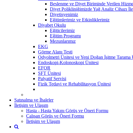
Beslenme ve Diyet Biriminde Verilen Hizme
Diyet Polikliniğimizde Yağ Analiz Cihazı İl
Diyetisyenimiz
Eğitimlerimiz ve Etkinliklerimiz
Diyabet Okulu
Eğiticilerimiz
Eğitim Programı
Mezunlarımız
EKG
Görme Alanı Testi
Odyolmetri Ünitesi ve Yeni Doğan İşitme Tarama 
Endoskopi-Kolonoskopi Ünitesi
EFOR
SFT Ünitesi
Palyatif Servisi
Fizik Tedavi ve Rehabilitasyon Ünitesi
Satınalma ve İhaleler
İletişim ve Ulaşım
Hasta - Hasta Yakını Görüş ve Öneri Formu
Çalışan Görüş ve Öneri Formu
İletişim ve Ulaşım