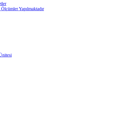
tler
e Ölçümler Yapılmaktadır
Ünitesi