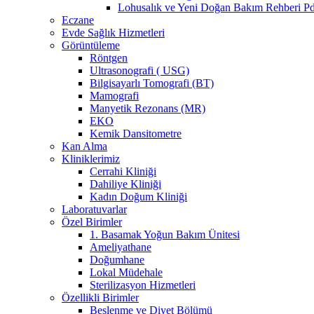
Lohusalık ve Yeni Doğan Bakım Rehberi Pd
Eczane
Evde Sağlık Hizmetleri
Görüntüleme
Röntgen
Ultrasonografi ( USG)
Bilgisayarlı Tomografi (BT)
Mamografi
Manyetik Rezonans (MR)
EKO
Kemik Dansitometre
Kan Alma
Kliniklerimiz
Cerrahi Kliniği
Dahiliye Kliniği
Kadın Doğum Kliniği
Laboratuvarlar
Özel Birimler
1. Basamak Yoğun Bakım Ünitesi
Ameliyathane
Doğumhane
Lokal Müdehale
Sterilizasyon Hizmetleri
Özellikli Birimler
Beslenme ve Diyet Bölümü