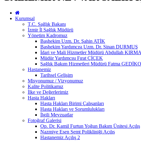
Kurumsal
T.C. Sağlık Bakanı
İzmir İl Sağlık Müdürü
Yönetim Kadromuz
Başhekim Uzm. Dr. Şahin ATİK
Başhekim Yardımcısı Uzm. Dr. Sinan DURMUŞ
İdari ve Mali Hizmetler Müdürü Abdullah KIRM
Müdür Yardımcısı Fırat ÇİÇEK
Sağlık Bakım Hizmetleri Müdürü Fatma GEDİ
Hastanemiz
Tarihsel Gelişim
Misyonumuz / Vizyonumuz
Kalite Politikamız
İlke ve Değerlerimiz
Hasta Hakları
Hasta Hakları Birimi Çalışanları
Hasta Hakları ve Sorumlulukları
İlgili Mevzuatlar
Fotoğraf Galerisi
Op. Dr. Kamil Furtun Yoğun Bakım Ünitesi Açılış
Nazmiye Esen Semt Polikliniği Açılış
Hastanemiz Açılış 2