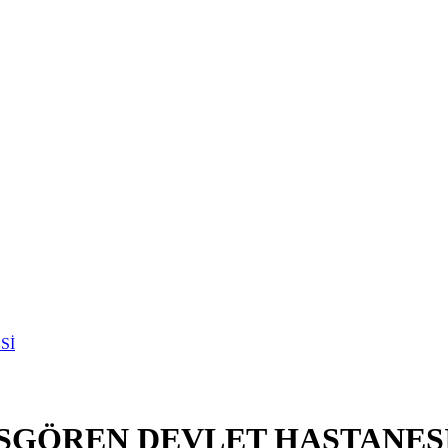
İŞGÖREN DEVLET HASTANES