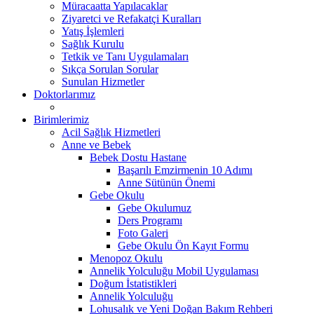
Müracaatta Yapılacaklar
Ziyaretci ve Refakatçi Kuralları
Yatış İşlemleri
Sağlık Kurulu
Tetkik ve Tanı Uygulamaları
Sıkça Sorulan Sorular
Sunulan Hizmetler
Doktorlarımız
Birimlerimiz
Acil Sağlık Hizmetleri
Anne ve Bebek
Bebek Dostu Hastane
Başarılı Emzirmenin 10 Adımı
Anne Sütünün Önemi
Gebe Okulu
Gebe Okulumuz
Ders Programı
Foto Galeri
Gebe Okulu Ön Kayıt Formu
Menopoz Okulu
Annelik Yolculuğu Mobil Uygulaması
Doğum İstatistikleri
Annelik Yolculuğu
Lohusalık ve Yeni Doğan Bakım Rehberi