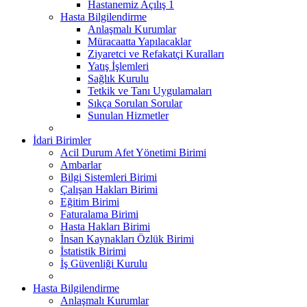
Hastanemiz Açılış 1
Hasta Bilgilendirme
Anlaşmalı Kurumlar
Müracaatta Yapılacaklar
Ziyaretci ve Refakatçi Kuralları
Yatış İşlemleri
Sağlık Kurulu
Tetkik ve Tanı Uygulamaları
Sıkça Sorulan Sorular
Sunulan Hizmetler
İdari Birimler
Acil Durum Afet Yönetimi Birimi
Ambarlar
Bilgi Sistemleri Birimi
Çalışan Hakları Birimi
Eğitim Birimi
Faturalama Birimi
Hasta Hakları Birimi
İnsan Kaynakları Özlük Birimi
İstatistik Birimi
İş Güvenliği Kurulu
Hasta Bilgilendirme
Anlaşmalı Kurumlar