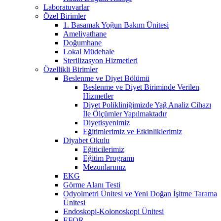
Laboratuvarlar
Özel Birimler
1. Basamak Yoğun Bakım Ünitesi
Ameliyathane
Doğumhane
Lokal Müdehale
Sterilizasyon Hizmetleri
Özellikli Birimler
Beslenme ve Diyet Bölümü
Beslenme ve Diyet Biriminde Verilen
Hizmetler
Diyet Polikliniğimizde Yağ Analiz Cihazı
İle Ölçümler Yapılmaktadır
Diyetisyenimiz
Eğitimlerimiz ve Etkinliklerimiz
Diyabet Okulu
Eğiticilerimiz
Eğitim Programı
Mezunlarımız
EKG
Görme Alanı Testi
Odyolmetri Ünitesi ve Yeni Doğan İşitme Tarama
Ünitesi
Endoskopi-Kolonoskopi Ünitesi
EFOR