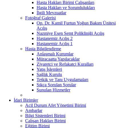
Hasta Hakları Birimi Çalışanları
Hasta Hakları ve Sorumlulukları
İlgili Mevzuatlar
Fotoğraf Galerisi
Op. Dr. Kamil Furtun Yoğun Bakım Ünitesi
Açılış
Nazmiye Esen Semt Polikliniği Açılış
Hastanemiz Açılış 2
Hastanemiz Açılış 1
Hasta Bilgilendirme
Anlaşmalı Kurumlar
Müracaatta Yapılacaklar
Ziyaretci ve Refakatçi Kuralları
Yatış İşlemleri
Sağlık Kurulu
Tetkik ve Tanı Uygulamaları
Sıkça Sorulan Sorular
Sunulan Hizmetler
İdari Birimler
Acil Durum Afet Yönetimi Birimi
Ambarlar
Bilgi Sistemleri Birimi
Çalışan Hakları Birimi
Eğitim Birimi