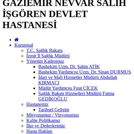
GAZİEMİR NEVVAR SALİH
İŞGÖREN DEVLET
HASTANESİ
Kurumsal
T.C. Sağlık Bakanı
İzmir İl Sağlık Müdürü
Yönetim Kadromuz
Başhekim Uzm. Dr. Şahin ATİK
Başhekim Yardımcısı Uzm. Dr. Sinan DURMUŞ
İdari ve Mali Hizmetler Müdürü Abdullah
KIRMACI
Müdür Yardımcısı Fırat ÇİÇEK
Sağlık Bakım Hizmetleri Müdürü Fatma
GEDİKOĞLU
Hastanemiz
Tarihsel Gelişim
Misyonumuz / Vizyonumuz
Kalite Politikamız
İlke ve Değerlerimiz
Hasta Hakları