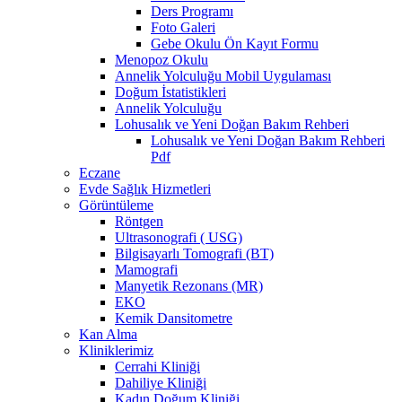
Ders Programı
Foto Galeri
Gebe Okulu Ön Kayıt Formu
Menopoz Okulu
Annelik Yolculuğu Mobil Uygulaması
Doğum İstatistikleri
Annelik Yolculuğu
Lohusalık ve Yeni Doğan Bakım Rehberi
Lohusalık ve Yeni Doğan Bakım Rehberi
Pdf
Eczane
Evde Sağlık Hizmetleri
Görüntüleme
Röntgen
Ultrasonografi ( USG)
Bilgisayarlı Tomografi (BT)
Mamografi
Manyetik Rezonans (MR)
EKO
Kemik Dansitometre
Kan Alma
Kliniklerimiz
Cerrahi Kliniği
Dahiliye Kliniği
Kadın Doğum Kliniği